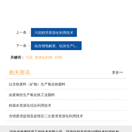
上一条 ：
污泥稻壳资源化利用技术
下一条 ：
由含锂电解质、铝灰生产L...
关键词：
污泥
资源化利用
利用
相关资讯
更多>>
以含铁废料（矿物）生产氧化铁颜料
由废钢丝生产氧化铁工业颜料
粉煤灰资源化综合利用技术
含锂废渣提锂及提锂后二次废渣资源化利用技术
河南省睿博环境工程技术有限公司，环境保护及环境治理技术科研机构，